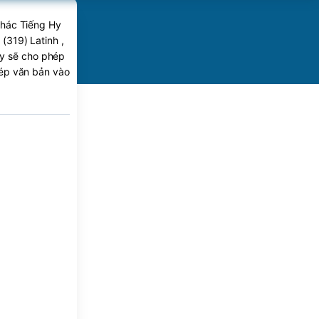
khác Tiếng Hy
(319) Latinh ,
ày sẽ cho phép
hép văn bản vào