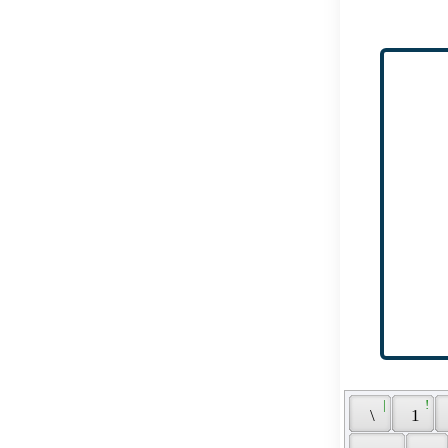
 | 
 ! 
 \ 
 1 