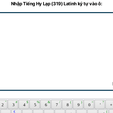
Nhập Tiếng Hy Lạp (319) Latinh ký tự vào ô:
 " 
 # 
 $ 
 % 
 & 
 / 
 ( 
 ) 
 = 
 ? 
 2 
 3 
 4 
 5 
 6 
 7 
 8 
 9 
 0 
 ' 
 +
 € 
 { 