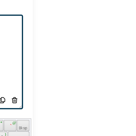
 * 
 @ 
 
 ` 
 } 