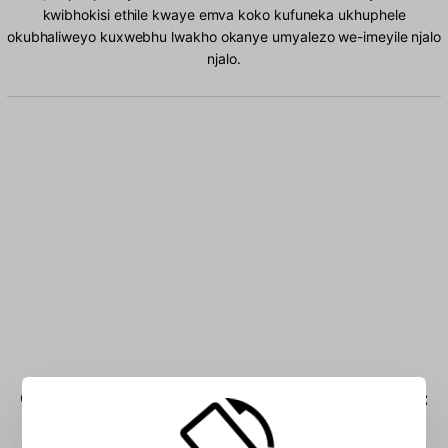
kwibhokisi ethile kwaye emva koko kufuneka ukhuphele
okubhaliweyo kuxwebhu lwakho okanye umyalezo we-imeyile njalo
njalo.
Chwetheza amagama angu- Albanian kwibhokisi: