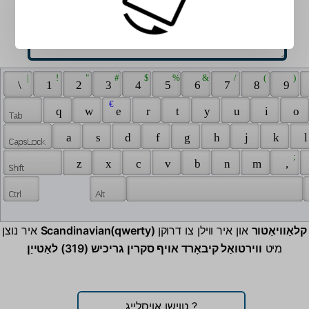
 | 
 ! 
 " 
 # 
 $ 
 % 
 & 
 / 
 ( 
 ) 
 \ 
 1 
 2 
 3 
 4 
 5 
 6 
 7 
 8 
 9 
 € 
 q 
 w 
 e 
 r 
 t 
 y 
 u 
 i 
 o 
 a 
 s 
 d 
 f 
 g 
 h 
 j 
 k 
 l
 ; 
 z 
 x 
 c 
 v 
 b 
 n 
 m 
 , 
Scandinavian(qwerty) קלאַוויאַטור
און איר ווילן צו דרוקן
איר נוצן
מיט
ווירטואַל קיבאָרד אויף סקרין גריכיש (319) לאַטייַן
?
טוישן אויסלייג