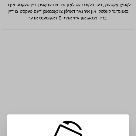
לאַטייַן אַקסענץ, דער בלאַט וועט לאָזן איר צו רעדאַגירן דיין טעקסט אין די
באַזונדער קעסטל, און איר נאָר דאַרפֿן צו נאָכמאַכן דעם טעקסט צו דיין
דאָקומענט אָדער E- בריוו אָנזאָג און אַזוי אויף.
אַרייַן גריכיש (319) לאַטייַן אותיות אין די קעסטל: