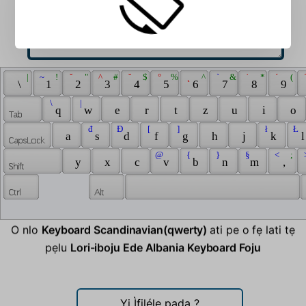
 | 
 ~ 
 ! 
 ˇ 
 " 
 ^ 
 # 
 ˘ 
 $ 
 ° 
 % 
 ˛ 
 ^ 
 ` 
 & 
 ˙ 
 * 
 ´ 
 ( 
 
 \ 
 1 
 2 
 3 
 4 
 5 
 6 
 7 
 8 
 9 
 \ 
 | 
 q 
 w 
 e 
 r 
 t 
 z 
 u 
 i 
 o 
 đ 
 Đ 
 [ 
 ] 
 ł 
 Ł 
 a 
 s 
 d 
 f 
 g 
 h 
 j 
 k 
 l
 @ 
 { 
 } 
 § 
 < 
 ; 
 
 y 
 x 
 c 
 v 
 b 
 n 
 m 
 , 
O nlo
Keyboard Scandinavian(qwerty)
ati pe o fẹ lati tẹ
pẹlu
Lori-iboju Ede Albania Keyboard Foju
Yi Ìfilélẹ pada
?