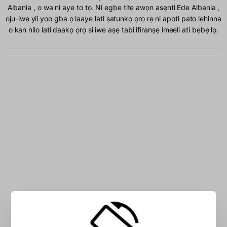
Albania , o wa ni aye to tọ. Ni egbe titẹ awọn asẹnti Ede Albania ,
oju-iwe yii yoo gba ọ laaye lati ṣatunkọ ọrọ rẹ ni apoti pato lẹhinna
o kan nilo lati daakọ ọrọ si iwe aṣẹ tabi ifiranṣẹ imeeli ati bẹbẹ lọ.
Tẹ awọn ohun kikọ Ede Albania sinu apoti: