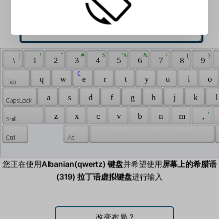
 | 
 ! 
 " 
 # 
 $ 
 % 
 & 
 / 
 ( 
 ) 
 \ 
 1 
 2 
 3 
 4 
 5 
 6 
 7 
 8 
 9 
 € 
 q 
 w 
 e 
 r 
 t 
 y 
 u 
 i 
 o 
 a 
 s 
 d 
 f 
 g 
 h 
 j 
 k 
 l
 ; 
 z 
 x 
 c 
 v 
 b 
 n 
 m 
 , 
您正在使用
Albanian(qwertz) 键盘
并希望使用
屏幕上的希腊语
(319) 拉丁语虚拟键盘
进行输入
改变布局
?