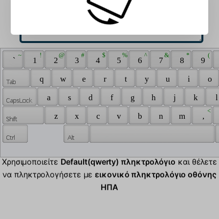
 ~ 
 ! 
 @ 
 # 
 $ 
 % 
 ^ 
 & 
 * 
 ( 
 ` 
 1 
 2 
 3 
 4 
 5 
 6 
 7 
 8 
 9 
 q 
 w 
 e 
 r 
 t 
 y 
 u 
 i 
 o 
 a 
 s 
 d 
 f 
 g 
 h 
 j 
 k 
 l
 < 
 z 
 x 
 c 
 v 
 b 
 n 
 m 
 , 
Χρησιμοποιείτε
Default(qwerty) πληκτρολόγιο
και θέλετε
να πληκτρολογήσετε με
εικονικό πληκτρολόγιο οθόνης
ΗΠΑ