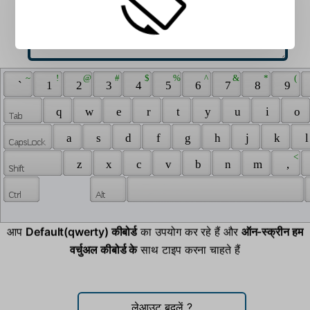
 ~ 
 ! 
 @ 
 # 
 $ 
 % 
 ^ 
 & 
 * 
 ( 
 ` 
 1 
 2 
 3 
 4 
 5 
 6 
 7 
 8 
 9 
 q 
 w 
 e 
 r 
 t 
 y 
 u 
 i 
 o 
 a 
 s 
 d 
 f 
 g 
 h 
 j 
 k 
 l
 < 
 z 
 x 
 c 
 v 
 b 
 n 
 m 
 , 
आप
Default(qwerty) कीबोर्ड
का उपयोग कर रहे हैं और
ऑन-स्क्रीन हम
वर्चुअल कीबोर्ड के
साथ टाइप करना चाहते हैं
लेआउट बदलें
?