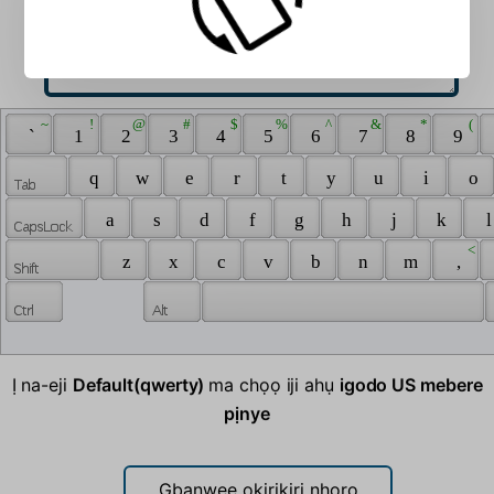
 ~ 
 ! 
 @ 
 # 
 $ 
 % 
 ^ 
 & 
 * 
 ( 
 ` 
 1 
 2 
 3 
 4 
 5 
 6 
 7 
 8 
 9 
 q 
 w 
 e 
 r 
 t 
 y 
 u 
 i 
 o 
 a 
 s 
 d 
 f 
 g 
 h 
 j 
 k 
 l
 < 
 z 
 x 
 c 
 v 
 b 
 n 
 m 
 , 
Ị na-eji
Default(qwerty)
ma chọọ iji ahụ
igodo US mebere
pịnye
Gbanwee okirikiri nhọrọ