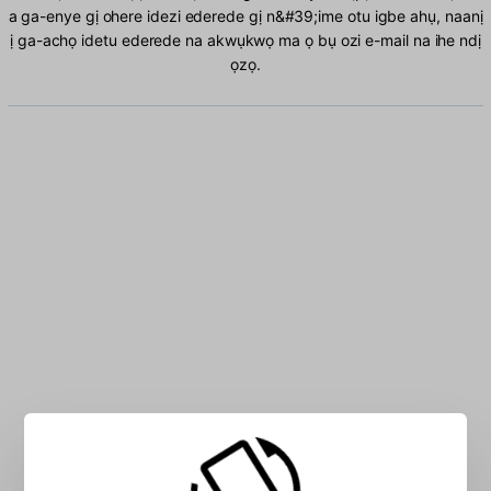
a ga-enye gị ohere idezi ederede gị n&#39;ime otu igbe ahụ, naanị
ị ga-achọ idetu ederede na akwụkwọ ma ọ bụ ozi e-mail na ihe ndị
ọzọ.
Pịnye mkpụrụedemede US n&#39;ime igbe: