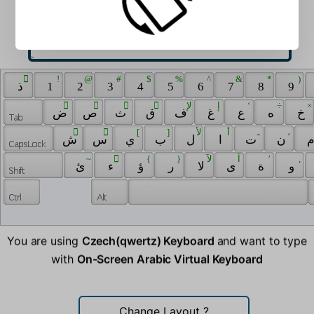
 ّ 
 ! 
 @ 
 # 
 $ 
 % 
 ^ 
 & 
 * 
 ) 
 ذ 
 1 
 2 
 3 
 4 
 5 
 6 
 7 
 8 
 9 
 َ 
 ً 
 ُ 
 ٌ 
 ﻹ 
 إ 
 ‘ 
 ÷ 
 × 
 خ 
 ه 
 ع 
 غ 
 ف 
 ق 
 ث 
 ص 
 ض 
 ِ 
 ٍ 
 [ 
 ] 
 ﻷ 
 أ 
 ـ 
 ، 
 ن 
 ت 
 ا 
 ل 
 ب 
 ي 
 س 
 ش 
 ~ 
 ْ 
 { 
 } 
 ﻵ 
 آ 
 ’ 
 , 
 و 
 ة 
 ى 
 ﻻ 
 ر 
 ؤ 
 ء 
 ئ 
You are using
Czech(qwertz) Keyboard
and want to type
with
On-Screen Arabic Virtual Keyboard
Change Layout
?