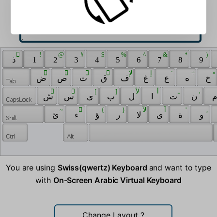
 ّ 
 ! 
 @ 
 # 
 $ 
 % 
 ^ 
 & 
 * 
 ) 
 ذ 
 1 
 2 
 3 
 4 
 5 
 6 
 7 
 8 
 9 
 َ 
 ً 
 ُ 
 ٌ 
 ﻹ 
 إ 
 ‘ 
 ÷ 
 × 
 خ 
 ه 
 ع 
 غ 
 ف 
 ق 
 ث 
 ص 
 ض 
 ِ 
 ٍ 
 [ 
 ] 
 ﻷ 
 أ 
 ـ 
 ، 
 ن 
 ت 
 ا 
 ل 
 ب 
 ي 
 س 
 ش 
 ~ 
 ْ 
 { 
 } 
 ﻵ 
 آ 
 ’ 
 , 
 و 
 ة 
 ى 
 ﻻ 
 ر 
 ؤ 
 ء 
 ئ 
You are using
Swiss(qwertz) Keyboard
and want to type
with
On-Screen Arabic Virtual Keyboard
Change Layout
?