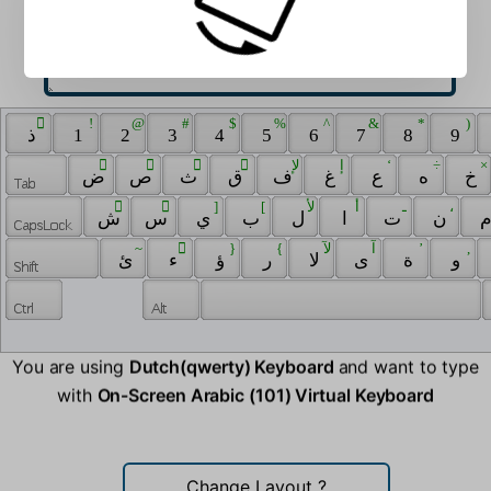
 ّ 
 ! 
 @ 
 # 
 $ 
 % 
 ^ 
 & 
 * 
 ) 
 ذ 
 1 
 2 
 3 
 4 
 5 
 6 
 7 
 8 
 9 
 َ 
 ً 
 ُ 
 ٌ 
 لإ 
 إ 
 ‘ 
 ÷ 
 × 
 خ 
 ه 
 ع 
 غ 
 ف 
 ق 
 ث 
 ص 
 ض 
 ِ 
 ٍ 
 ] 
 [ 
 لأ 
 أ 
 ـ 
 ، 
 ن 
 ت 
 ا 
 ل 
 ب 
 ي 
 س 
 ش 
 ~ 
 ْ 
 } 
 { 
 لآ 
 آ 
 ’ 
 , 
 و 
 ة 
 ى 
 لا 
 ر 
 ؤ 
 ء 
 ئ 
You are using
Dutch(qwerty) Keyboard
and want to type
with
On-Screen Arabic (101) Virtual Keyboard
Change Layout
?