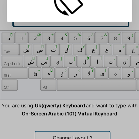
 ّ 
 ! 
 @ 
 # 
 $ 
 % 
 ^ 
 & 
 * 
 ) 
 ذ 
 1 
 2 
 3 
 4 
 5 
 6 
 7 
 8 
 9 
 َ 
 ً 
 ُ 
 ٌ 
 لإ 
 إ 
 ‘ 
 ÷ 
 × 
 خ 
 ه 
 ع 
 غ 
 ف 
 ق 
 ث 
 ص 
 ض 
 ِ 
 ٍ 
 ] 
 [ 
 لأ 
 أ 
 ـ 
 ، 
 ن 
 ت 
 ا 
 ل 
 ب 
 ي 
 س 
 ش 
 ~ 
 ْ 
 } 
 { 
 لآ 
 آ 
 ’ 
 , 
 و 
 ة 
 ى 
 لا 
 ر 
 ؤ 
 ء 
 ئ 
You are using
Uk(qwerty) Keyboard
and want to type with
On-Screen Arabic (101) Virtual Keyboard
Change Layout
?