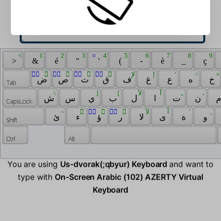
 < 
 1 
 2 
 3 
 ¤ 
 4 
 5 
 6 
 7 
 8 
 9 
 > 
 & 
 é 
 " 
 ' 
 ( 
 - 
 è 
 _ 
 ç 
 َّ 
 َ 
 ًّ 
 ً 
 ُّ 
 ُ 
 ٌّ 
 ٌ 
 لإ 
 إ 
 ‘ 
 ÷ 
 × 
 خ 
 ه 
 ع 
 غ 
 ف 
 ق 
 ث 
 ص 
 ض 
 \ 
 ] 
 [ 
 لأ 
 أ 
 ـ 
 ، 
 ن 
 ت 
 ا 
 ل 
 ب 
 ي 
 س 
 ش 
 ~ 
 ْ 
 ِّ 
 ِ 
 ٍّ 
 ٍ 
 لآ 
 آ 
 ’ 
 , 
 و 
 ة 
 ى 
 لا 
 ر 
 ؤ 
 ء 
 ئ 
You are using
Us-dvorak(;qbyur) Keyboard
and want to
type with
On-Screen Arabic (102) AZERTY Virtual
Keyboard