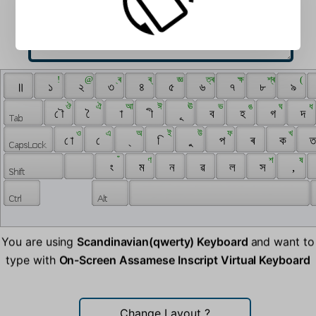
 ! 
 @ 
 ্ৰ 
 ৰ্ 
 জ্ঞ 
 ত্ৰ 
 ক্ষ 
 শ্ৰ 
 ( 
 ॥ 
 ১ 
 ২ 
 ৩ 
 ৪ 
 ৫ 
 ৬ 
 ৭ 
 ৮ 
 ৯ 
 ঔ 
 ঐ 
 আ 
 ঈ 
 ঊ 
 ভ 
 ঙ 
 ঘ 
 ধ 
 ৌ 
 ৈ 
 া 
 ী 
 ূ 
 ব 
 হ 
 গ 
 দ 
 ও 
 এ 
 অ 
 ই 
 উ 
 ফ 
 খ 
 ো 
 ে 
 ্ 
 ি 
 ু 
 প 
 ৰ 
 ক 
 ত
 ঁ 
 ণ 
 শ 
 ষ 
 ং 
 ম 
 ন 
 ৱ 
 ল 
 স 
 , 
You are using
Scandinavian(qwerty) Keyboard
and want to
type with
On-Screen Assamese Inscript Virtual Keyboard
Change Layout
?