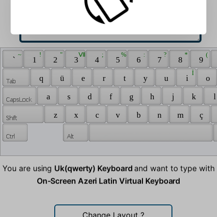
 ~ 
 ! 
 " 
 Ⅶ 
 ; 
 % 
 : 
 ? 
 * 
 ( 
 ` 
 1 
 2 
 3 
 4 
 5 
 6 
 7 
 8 
 9 
 İ 
 q 
 ü 
 e 
 r 
 t 
 y 
 u 
 i 
 o 
 a 
 s 
 d 
 f 
 g 
 h 
 j 
 k 
 l
 z 
 x 
 c 
 v 
 b 
 n 
 m 
 ç 
You are using
Uk(qwerty) Keyboard
and want to type with
On-Screen Azeri Latin Virtual Keyboard
Change Layout
?