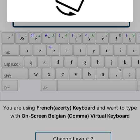
 ³ 
 | 
 1 
 @ 
 2 
 # 
 3 
 { 
 4 
 [ 
 5 
 ^ 
 6 
 7 
 8 
 { 
 9 
 
 ² 
 & 
 é 
 " 
 ' 
 ( 
 § 
 è 
 ! 
 ç 
 € 
 a 
 z 
 e 
 r 
 t 
 y 
 u 
 i 
 o 
 q 
 s 
 d 
 f 
 g 
 h 
 j 
 k 
 l
 ? 
 . 
 w 
 x 
 c 
 v 
 b 
 n 
 , 
 ; 
You are using
French(azerty) Keyboard
and want to type
with
On-Screen Belgian (Comma) Virtual Keyboard
Change Layout
?