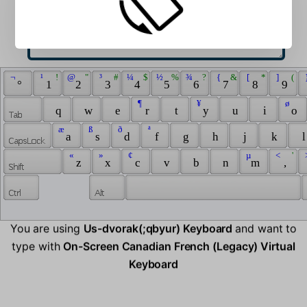
 ¬ 
 ¹ 
 ! 
 @ 
 " 
 ³ 
 # 
 ¼ 
 $ 
 ½ 
 % 
 ¾ 
 ? 
 { 
 & 
 [ 
 * 
 ] 
 ( 
 
 ° 
 1 
 2 
 3 
 4 
 5 
 6 
 7 
 8 
 9 
 ¶ 
 ¥ 
 ø 
 q 
 w 
 e 
 r 
 t 
 y 
 u 
 i 
 o 
 æ 
 ß 
 ð 
 ª 
 a 
 s 
 d 
 f 
 g 
 h 
 j 
 k 
 l
 « 
 » 
 ¢ 
 µ 
 < 
 ' 
 
 z 
 x 
 c 
 v 
 b 
 n 
 m 
 , 
You are using
Us-dvorak(;qbyur) Keyboard
and want to
type with
On-Screen Canadian French (Legacy) Virtual
Keyboard