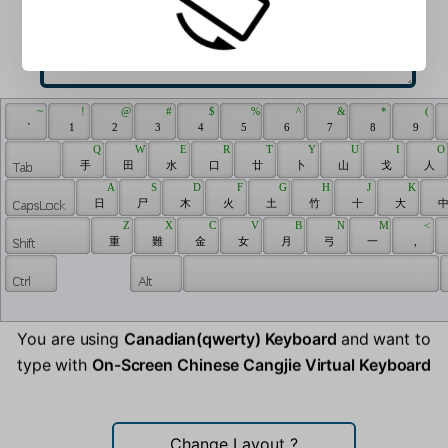
 ~ 
 ! 
 @ 
 # 
 $ 
 % 
 ^ 
 & 
 * 
 ( 
 ` 
 1 
 2 
 3 
 4 
 5 
 6 
 7 
 8 
 9 
 Q 
 W 
 E 
 R 
 T 
 Y 
 U 
 I 
 O 
 手 
 田 
 水 
 口 
 廿 
 卜 
 山 
 戈 
 人 
 A 
 S 
 D 
 F 
 G 
 H 
 J 
 K 
 日 
 尸 
 木 
 火 
 土 
 竹 
 十 
 大 
 中
 Z 
 X 
 C 
 V 
 B 
 N 
 M 
 < 
 重 
 難 
 金 
 女 
 月 
 弓 
 一 
 , 
You are using
Canadian(qwerty) Keyboard
and want to
type with
On-Screen Chinese Cangjie Virtual Keyboard
Change Layout
?