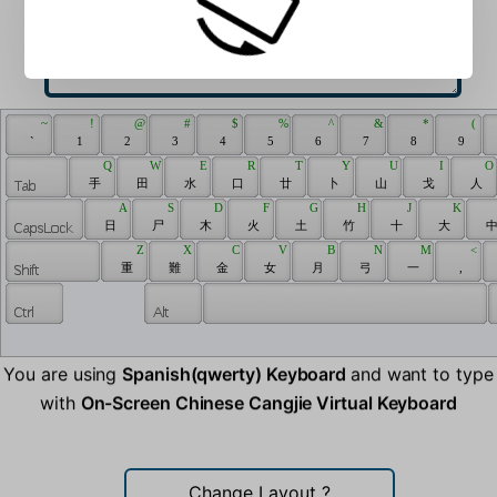
 ~ 
 ! 
 @ 
 # 
 $ 
 % 
 ^ 
 & 
 * 
 ( 
 ` 
 1 
 2 
 3 
 4 
 5 
 6 
 7 
 8 
 9 
 Q 
 W 
 E 
 R 
 T 
 Y 
 U 
 I 
 O 
 手 
 田 
 水 
 口 
 廿 
 卜 
 山 
 戈 
 人 
 A 
 S 
 D 
 F 
 G 
 H 
 J 
 K 
 日 
 尸 
 木 
 火 
 土 
 竹 
 十 
 大 
 中
 Z 
 X 
 C 
 V 
 B 
 N 
 M 
 < 
 重 
 難 
 金 
 女 
 月 
 弓 
 一 
 , 
You are using
Spanish(qwerty) Keyboard
and want to type
with
On-Screen Chinese Cangjie Virtual Keyboard
Change Layout
?