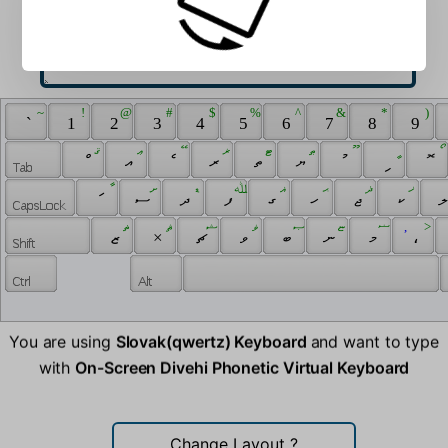
 ~ 
 ! 
 @ 
 # 
 $ 
 % 
 ^ 
 & 
 * 
 ) 
 ` 
 1 
 2 
 3 
 4 
 5 
 6 
 7 
 8 
 9 
 ޤ 
 ޢ 
 ޭ 
 ޜ 
 ޓ 
 ޠ 
 ޫ 
 ީ 
 ޯ 
 ް 
 އ 
 ެ 
 ރ 
 ތ 
 ޔ 
 ު 
 ި 
 ޮ 
 ާ 
 ށ 
 ޑ 
 ﷲ 
 ޣ 
 ޙ 
 ޛ 
 ޚ 
 ަ 
 ސ 
 ދ 
 ފ 
 ގ 
 ހ 
 ޖ 
 ކ 
 ޡ 
 ޘ 
 ޝ 
 ‍ 
 ޥ 
 ‌ 
 ޞ 
 ‎ 
 ޏ 
 ‏ 
 ޟ 
 , 
 > 
 ޒ 
 × 
 ޗ 
 ވ 
 ބ 
 ނ 
 މ 
 ، 
You are using
Slovak(qwertz) Keyboard
and want to type
with
On-Screen Divehi Phonetic Virtual Keyboard
Change Layout
?