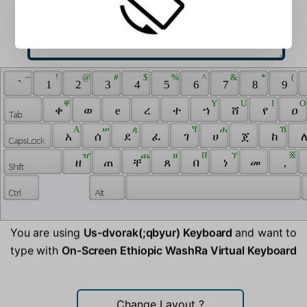
 ~ 
 ! 
 @ 
 # 
 $ 
 % 
 ^ 
 & 
 * 
 ( 
 ` 
 1 
 2 
 3 
 4 
 5 
 6 
 7 
 8 
 9 
 ቐ 
 Y 
 U 
 I 
 O
 ቀ 
 ወ 
 e 
 ረ 
 ተ 
 ኀ 
 ሸ 
 የ 
 ዐ 
 A 
 ሠ 
 ዻ 
 ጘ 
 ሐ 
 ኸ 
 አ 
 ሰ 
 ደ 
 ፈ 
 ገ 
 ሀ 
 ጀ 
 ከ 
 ለ
 ዠ 
 ጨ 
 ፀ 
 ቨ 
 ኘ 
 ፠ 
 ዘ 
 ጠ 
 ቸ 
 ጸ 
 በ 
 ነ 
 መ 
 , 
You are using
Us-dvorak(;qbyur) Keyboard
and want to
type with
On-Screen Ethiopic WashRa Virtual Keyboard
Change Layout
?