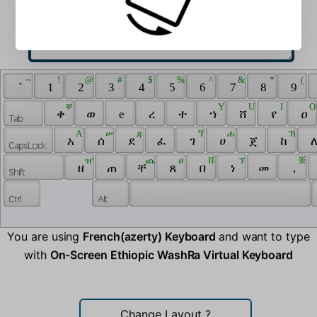
 ~ 
 ! 
 @ 
 # 
 $ 
 % 
 ^ 
 & 
 * 
 ( 
 ` 
 1 
 2 
 3 
 4 
 5 
 6 
 7 
 8 
 9 
 ቐ 
 Y 
 U 
 I 
 O
 ቀ 
 ወ 
 e 
 ረ 
 ተ 
 ኀ 
 ሸ 
 የ 
 ዐ 
 A 
 ሠ 
 ዻ 
 ጘ 
 ሐ 
 ኸ 
 አ 
 ሰ 
 ደ 
 ፈ 
 ገ 
 ሀ 
 ጀ 
 ከ 
 ለ
 ዠ 
 ጨ 
 ፀ 
 ቨ 
 ኘ 
 ፠ 
 ዘ 
 ጠ 
 ቸ 
 ጸ 
 በ 
 ነ 
 መ 
 , 
You are using
French(azerty) Keyboard
and want to type
with
On-Screen Ethiopic WashRa Virtual Keyboard
Change Layout
?