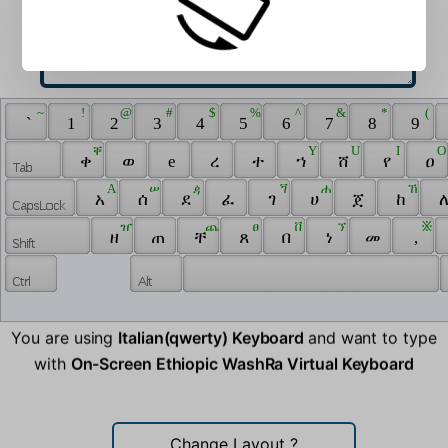
 ~ 
 ! 
 @ 
 # 
 $ 
 % 
 ^ 
 & 
 * 
 ( 
 ` 
 1 
 2 
 3 
 4 
 5 
 6 
 7 
 8 
 9 
 ቐ 
 Y 
 U 
 I 
 O
 ቀ 
 ወ 
 e 
 ረ 
 ተ 
 ኀ 
 ሸ 
 የ 
 ዐ 
 A 
 ሠ 
 ዻ 
 ጘ 
 ሐ 
 ኸ 
 አ 
 ሰ 
 ደ 
 ፈ 
 ገ 
 ሀ 
 ጀ 
 ከ 
 ለ
 ዠ 
 ጨ 
 ፀ 
 ቨ 
 ኘ 
 ፠ 
 ዘ 
 ጠ 
 ቸ 
 ጸ 
 በ 
 ነ 
 መ 
 , 
You are using
Italian(qwerty) Keyboard
and want to type
with
On-Screen Ethiopic WashRa Virtual Keyboard
Change Layout
?