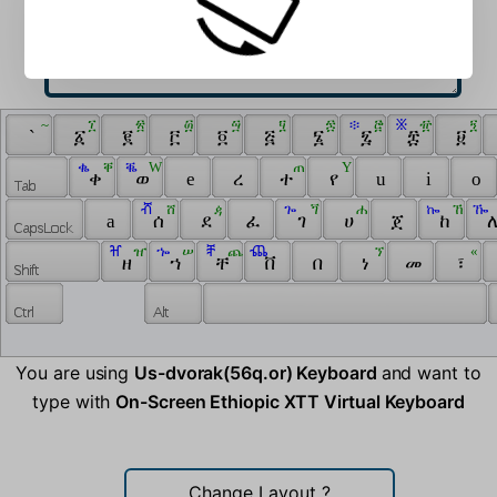
 ~ 
 ፲ 
 ፳ 
 ፴ 
 ፵ 
 ፶ 
 ፷ 
 ፨ 
 ፸ 
 ፠ 
 ፹ 
 ፺ 
 ` 
 ፩ 
 ፪ 
 ፫ 
 ፬ 
 ፭ 
 ፮ 
 ፯ 
 ፰ 
 ፱ 
 ቈ 
 ቐ 
 ቘ 
 W 
 ጠ 
 Y 
 ቀ 
 ወ 
 e 
 ረ 
 ተ 
 የ 
 u 
 i 
 o 
 ⶠ 
 ሸ 
 ዻ 
 ጐ 
 ጘ 
 ሐ 
 ኰ 
 ኸ 
 ዀ 
 a 
 ሰ 
 ደ 
 ፈ 
 ገ 
 ሀ 
 ጀ 
 ከ 
 ለ
 ⶰ 
 ዠ 
 ኈ 
 ሠ 
 ⶨ 
 ጨ 
 ⶸ 
 ኘ 
 « 
 ዘ 
 ኀ 
 ቸ 
 ቨ 
 በ 
 ነ 
 መ 
 ፣ 
You are using
Us-dvorak(56q.or) Keyboard
and want to
type with
On-Screen Ethiopic XTT Virtual Keyboard
Change Layout
?