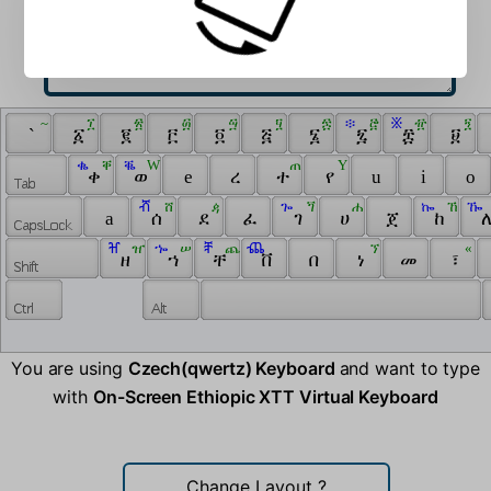
 ~ 
 ፲ 
 ፳ 
 ፴ 
 ፵ 
 ፶ 
 ፷ 
 ፨ 
 ፸ 
 ፠ 
 ፹ 
 ፺ 
 ` 
 ፩ 
 ፪ 
 ፫ 
 ፬ 
 ፭ 
 ፮ 
 ፯ 
 ፰ 
 ፱ 
 ቈ 
 ቐ 
 ቘ 
 W 
 ጠ 
 Y 
 ቀ 
 ወ 
 e 
 ረ 
 ተ 
 የ 
 u 
 i 
 o 
 ⶠ 
 ሸ 
 ዻ 
 ጐ 
 ጘ 
 ሐ 
 ኰ 
 ኸ 
 ዀ 
 a 
 ሰ 
 ደ 
 ፈ 
 ገ 
 ሀ 
 ጀ 
 ከ 
 ለ
 ⶰ 
 ዠ 
 ኈ 
 ሠ 
 ⶨ 
 ጨ 
 ⶸ 
 ኘ 
 « 
 ዘ 
 ኀ 
 ቸ 
 ቨ 
 በ 
 ነ 
 መ 
 ፣ 
You are using
Czech(qwertz) Keyboard
and want to type
with
On-Screen Ethiopic XTT Virtual Keyboard
Change Layout
?