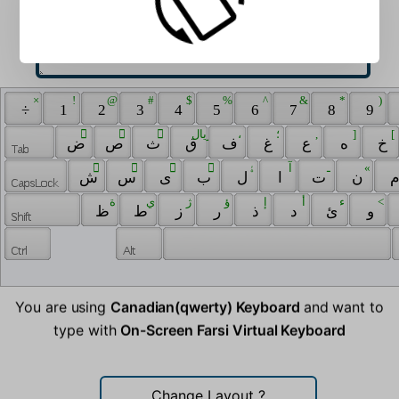
 × 
 ! 
 @ 
 # 
 $ 
 % 
 ^ 
 & 
 * 
 ) 
 ÷ 
 1 
 2 
 3 
 4 
 5 
 6 
 7 
 8 
 9 
 ً 
 ٌ 
 ٍ 
 ريال 
 ، 
 ؛ 
 , 
 ] 
 [ 
 خ 
 ه 
 ع 
 غ 
 ف 
 ق 
 ث 
 ص 
 ض 
 َ 
 ُ 
 ِ 
 ّ 
 ۀ 
 آ 
 ـ 
 « 
 ن 
 ت 
 ا 
 ل 
 ب 
 ی 
 س 
 ش 
 ة 
 ي 
 ژ 
 ؤ 
 إ 
 أ 
 ء 
 < 
 و 
 ئ 
 د 
 ذ 
 ر 
 ز 
 ط 
 ظ 
You are using
Canadian(qwerty) Keyboard
and want to
type with
On-Screen Farsi Virtual Keyboard
Change Layout
?