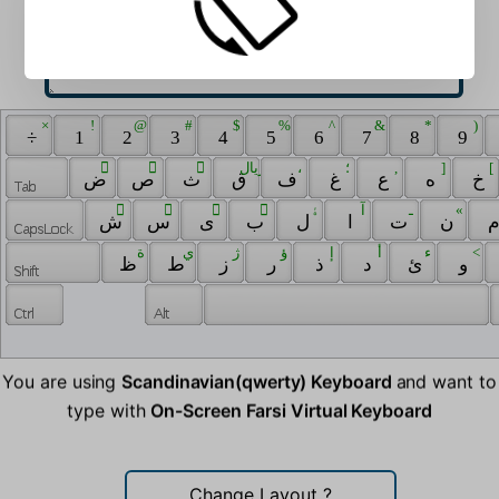
 × 
 ! 
 @ 
 # 
 $ 
 % 
 ^ 
 & 
 * 
 ) 
 ÷ 
 1 
 2 
 3 
 4 
 5 
 6 
 7 
 8 
 9 
 ً 
 ٌ 
 ٍ 
 ريال 
 ، 
 ؛ 
 , 
 ] 
 [ 
 خ 
 ه 
 ع 
 غ 
 ف 
 ق 
 ث 
 ص 
 ض 
 َ 
 ُ 
 ِ 
 ّ 
 ۀ 
 آ 
 ـ 
 « 
 ن 
 ت 
 ا 
 ل 
 ب 
 ی 
 س 
 ش 
 ة 
 ي 
 ژ 
 ؤ 
 إ 
 أ 
 ء 
 < 
 و 
 ئ 
 د 
 ذ 
 ر 
 ز 
 ط 
 ظ 
You are using
Scandinavian(qwerty) Keyboard
and want to
type with
On-Screen Farsi Virtual Keyboard
Change Layout
?