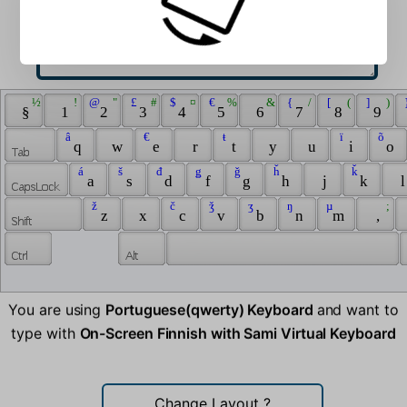
 ½ 
 ! 
 @ 
 " 
 £ 
 # 
 $ 
 ¤ 
 € 
 % 
 & 
 { 
 / 
 [ 
 ( 
 ] 
 ) 
 
 § 
 1 
 2 
 3 
 4 
 5 
 6 
 7 
 8 
 9 
 â 
 € 
 ŧ 
 ï 
 õ 
 q 
 w 
 e 
 r 
 t 
 y 
 u 
 i 
 o 
 á 
 š 
 đ 
 ǥ 
 ǧ 
 ȟ 
 ǩ 
 a 
 s 
 d 
 f 
 g 
 h 
 j 
 k 
 l
 ž 
 č 
 ǯ 
 ʒ 
 ŋ 
 µ 
 ; 
 z 
 x 
 c 
 v 
 b 
 n 
 m 
 , 
You are using
Portuguese(qwerty) Keyboard
and want to
type with
On-Screen Finnish with Sami Virtual Keyboard
Change Layout
?