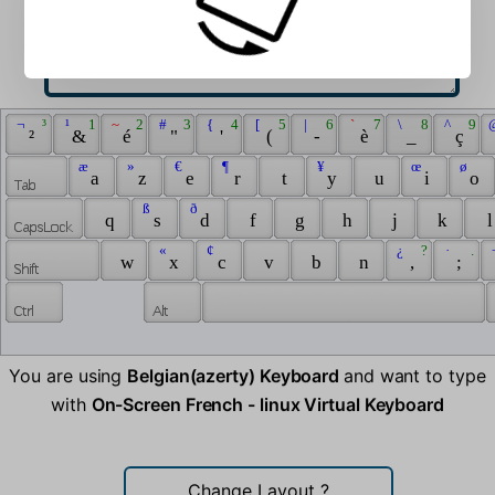
 ¬ 
 ³ 
 ¹ 
 1 
 ~ 
 2 
 # 
 3 
 { 
 4 
 [ 
 5 
 | 
 6 
 ` 
 7 
 \ 
 8 
 ^ 
 9 
 
 ² 
 & 
 é 
 " 
 ' 
 ( 
 - 
 è 
 _ 
 ç 
 æ 
 » 
 € 
 ¶ 
 ¥ 
 œ 
 ø 
 a 
 z 
 e 
 r 
 t 
 y 
 u 
 i 
 o 
 ß 
 ð 
 q 
 s 
 d 
 f 
 g 
 h 
 j 
 k 
 l
 « 
 ¢ 
 ¿ 
 ? 
 · 
 . 
 
 w 
 x 
 c 
 v 
 b 
 n 
 , 
 ; 
You are using
Belgian(azerty) Keyboard
and want to type
with
On-Screen French - linux Virtual Keyboard
Change Layout
?