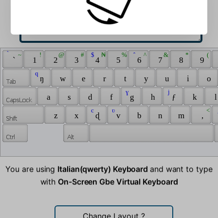
 ̀ 
 ~ 
 ! 
 @ 
 # 
 $ 
 ₦ 
 % 
 ̂ 
 ^ 
 & 
 * 
 ( 
 ` 
 1 
 2 
 3 
 4 
 5 
 6 
 7 
 8 
 9 
 q 
 ŋ 
 w 
 e 
 r 
 t 
 y 
 u 
 i 
 o 
 ɣ 
 j 
 a 
 s 
 d 
 f 
 g 
 h 
 ƒ 
 k 
 l
 c 
 ʋ 
 < 
 
 z 
 x 
 ɖ 
 v 
 b 
 n 
 m 
 , 
You are using
Italian(qwerty) Keyboard
and want to type
with
On-Screen Gbe Virtual Keyboard
Change Layout
?