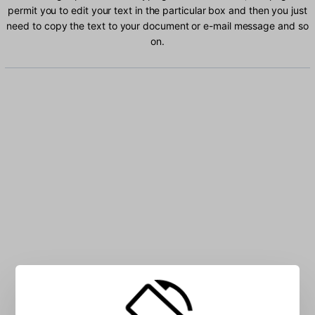
permit you to edit your text in the particular box and then you just
need to copy the text to your document or e-mail message and so
on.
Type German characters into the box: