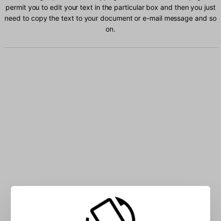
permit you to edit your text in the particular box and then you just
need to copy the text to your document or e-mail message and so
on.
Type German characters into the box: