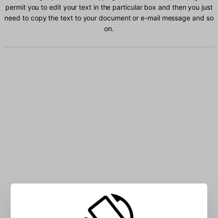
permit you to edit your text in the particular box and then you just
need to copy the text to your document or e-mail message and so
on.
Type German characters into the box: