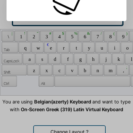
 | 
 ! 
 " 
 # 
 $ 
 % 
 & 
 / 
 ( 
 ) 
 \ 
 1 
 2 
 3 
 4 
 5 
 6 
 7 
 8 
 9 
 € 
 q 
 w 
 e 
 r 
 t 
 y 
 u 
 i 
 o 
 a 
 s 
 d 
 f 
 g 
 h 
 j 
 k 
 l
 ; 
 z 
 x 
 c 
 v 
 b 
 n 
 m 
 , 
You are using
Belgian(azerty) Keyboard
and want to type
with
On-Screen Greek (319) Latin Virtual Keyboard
Change Layout
?