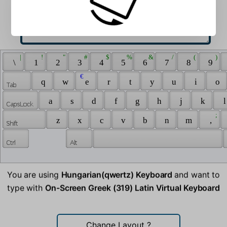
 | 
 ! 
 " 
 # 
 $ 
 % 
 & 
 / 
 ( 
 ) 
 \ 
 1 
 2 
 3 
 4 
 5 
 6 
 7 
 8 
 9 
 € 
 q 
 w 
 e 
 r 
 t 
 y 
 u 
 i 
 o 
 a 
 s 
 d 
 f 
 g 
 h 
 j 
 k 
 l
 ; 
 z 
 x 
 c 
 v 
 b 
 n 
 m 
 , 
You are using
Hungarian(qwertz) Keyboard
and want to
type with
On-Screen Greek (319) Latin Virtual Keyboard
Change Layout
?