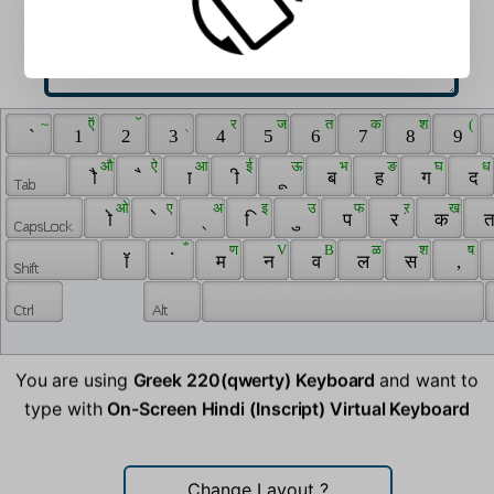
 ~ 
 ऍ 
 ॅ 
 ् 
 र 
 ज 
 त 
 क 
 श 
 ( 
 ` 
 1 
 2 
 3 
 4 
 5 
 6 
 7 
 8 
 9 
 औ 
 ऐ 
 आ 
 ई 
 ऊ 
 भ 
 ङ 
 घ 
 ध 
 ौ 
 ै 
 ा 
 ी 
 ू 
 ब 
 ह 
 ग 
 द 
 ओ 
 ए 
 अ 
 इ 
 उ 
 फ 
 ऱ 
 ख 
 ो 
 े 
 ् 
 ि 
 ु 
 प 
 र 
 क 
 त
 ँ 
 ण 
 V 
 B 
 ळ 
 श 
 ष 
 ॉ 
 ं 
 म 
 न 
 व 
 ल 
 स 
 , 
You are using
Greek 220(qwerty) Keyboard
and want to
type with
On-Screen Hindi (Inscript) Virtual Keyboard
Change Layout
?