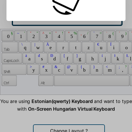
 § 
 ~ 
 ' 
 ˇ 
 " 
 ^ 
 + 
 ˘ 
 ! 
 ° 
 % 
 ˛ 
 / 
 ` 
 = 
 ˙ 
 ( 
 ´ 
 ) 
 
 0 
 1 
 2 
 3 
 4 
 5 
 6 
 7 
 8 
 9 
 \ 
 | 
 Ä 
 € 
 Í 
 q 
 w 
 e 
 r 
 t 
 z 
 u 
 i 
 o 
 ä 
 đ 
 Đ 
 [ 
 ] 
 í 
 ł 
 Ł 
 a 
 s 
 d 
 f 
 g 
 h 
 j 
 k 
 l
 > 
 # 
 & 
 @ 
 { 
 } 
 < 
 ; 
 ? 
 
 y 
 x 
 c 
 v 
 b 
 n 
 m 
 , 
You are using
Estonian(qwerty) Keyboard
and want to type
with
On-Screen Hungarian Virtual Keyboard
Change Layout
?