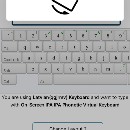
 ~ 
 ! 
 ‖ 
 ↗ 
 ↘ 
 ꜛ 
 ꜜ 
 & 
 * 
 ( 
 ` 
 1 
 2 
 3 
 4 
 5 
 6 
 7 
 8 
 9 
 q 
 w 
 e 
 r 
 t 
 y 
 u 
 i 
 o 
 a 
 s 
 d 
 f 
 g 
 h 
 j 
 k 
 l
 ʘ 
 z 
 x 
 c 
 v 
 b 
 n 
 m 
 , 
You are using
Latvian(qgjrmv) Keyboard
and want to type
with
On-Screen IPA IPA Phonetic Virtual Keyboard
Change Layout
?