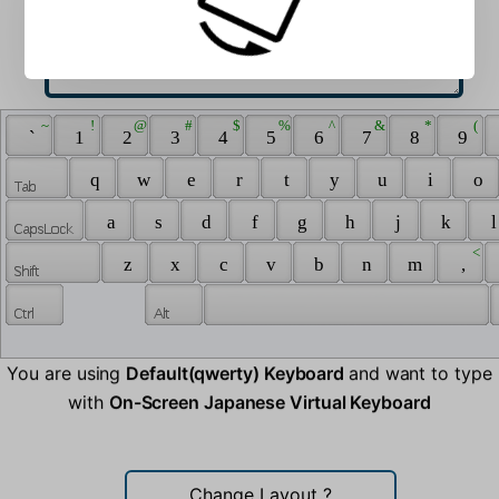
 ~ 
 ! 
 @ 
 # 
 $ 
 % 
 ^ 
 & 
 * 
 ( 
 ` 
 1 
 2 
 3 
 4 
 5 
 6 
 7 
 8 
 9 
 q 
 w 
 e 
 r 
 t 
 y 
 u 
 i 
 o 
 a 
 s 
 d 
 f 
 g 
 h 
 j 
 k 
 l
 < 
 z 
 x 
 c 
 v 
 b 
 n 
 m 
 , 
You are using
Default(qwerty) Keyboard
and want to type
with
On-Screen Japanese Virtual Keyboard
Change Layout
?