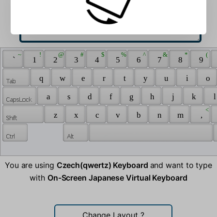
 ~ 
 ! 
 @ 
 # 
 $ 
 % 
 ^ 
 & 
 * 
 ( 
 ` 
 1 
 2 
 3 
 4 
 5 
 6 
 7 
 8 
 9 
 q 
 w 
 e 
 r 
 t 
 y 
 u 
 i 
 o 
 a 
 s 
 d 
 f 
 g 
 h 
 j 
 k 
 l
 < 
 z 
 x 
 c 
 v 
 b 
 n 
 m 
 , 
You are using
Czech(qwertz) Keyboard
and want to type
with
On-Screen Japanese Virtual Keyboard
Change Layout
?