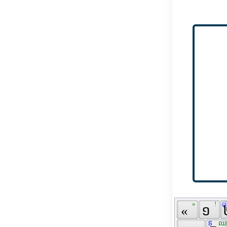
 ‍ 
 » 
 ‌ 
 ! 
 @
 « 
 ១ 
 
 ៜ 
 ឈ