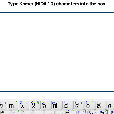
Type Khmer (NIDA 1.0) characters into the box:
 
 ៗ 
 ៑ 
 " 
 $ 
 ៛ 
 € 
 % 
 ៙ 
 ៍ 
 ៚ 
 ័ 
 * 
 ៏ 
 { 
 ( 
 } 
 ) 
 x 
 ៌ 
 ៎ 
២ 
 ៣ 
 ៤ 
 ៥ 
 ៦ 
 ៧ 
 ៨ 
 ៩ 
 ០ 
 ឥ 
 ឲ 
 
 ៝ 
 ឺ 
 ឯ 
 ែ 
 ឫ 
 ឬ 
 ឨ 
 ទ 
 ួ 
 ូ 
 ឦ 
 ី 
 ឱ 
 ៅ 
 ឰ 
 ភ 
 ឩ 
 ឿ 
 ឳ 