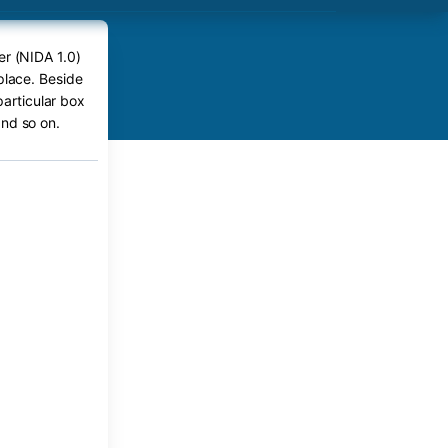
er (NIDA 1.0)
place. Beside
particular box
nd so on.