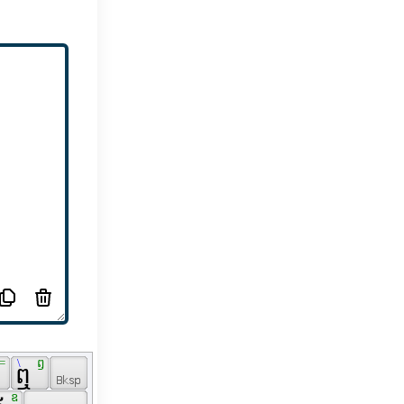
 = 
 \ 
 ឭ 
 ឮ 
 ឧ 