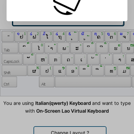
 ' 
 ໑ 
 1 
 ໒ 
 2 
 ໓ 
 3 
 ໔ 
 4 
 ໕ 
 ໌ 
 ໖ 
 ຼ 
 ໗ 
 5 
 ໘ 
 6 
 ໙ 
 7 
 
 " 
 ຢ 
 ຟ 
 ໂ 
 ຖ 
 ຸ 
 ູ 
 ຄ 
 ຕ 
 ຈ 
 ົ້ 
 0 
 * 
 _ 
 + 
 ິ້ 
 ີ້ 
 ຣ 
 ໜ
 ົ 
 ໄ 
 ຳ 
 ພ 
 ະ 
 ິ 
 ີ 
 ຮ 
 ນ 
 ັ້ 
 ; 
 . 
 , 
 : 
 ໊ 
 ໋ 
 ! 
 ັ 
 ຫ 
 ກ 
 ດ 
 ເ 
 ້ 
 ່ 
 າ 
 ສ
 ₭ 
 ( 
 ຯ 
 x 
 ຶ້ 
 ື້ 
 ໆ 
 ໝ 
 ຜ 
 ປ 
 ແ 
 ອ 
 ຶ 
 ື 
 ທ 
 ມ 
You are using
Italian(qwerty) Keyboard
and want to type
with
On-Screen Lao Virtual Keyboard
Change Layout
?