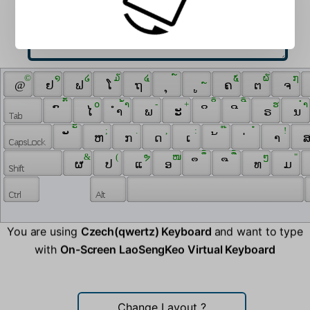
 © 
 ໑ 
 ໒ 
 ໓ 
 ໔ 
 ໌ 
 ຼ 
 ໕ 
 ໖ 
 ໗ 
 @ 
 ຢ 
 ຟ 
 ໂ 
 ຖ 
 ຸ 
 ູ 
 ຄ 
 ຕ 
 ຈ 
 ົ້ 
 ໐ 
 ້ຳ 
 - 
 + 
 ິ້ 
 ີ້ 
 ຮ 
 ່ຳ 
 ົ 
 ໄ 
 ຳ 
 ພ 
 ະ 
 ິ 
 ີ 
 ຣ 
 ນ 
 ັ້ 
 ; 
 . 
 , 
 : 
 ໊ 
 ໋ 
 ! 
 ັ 
 ຫ 
 ກ 
 ດ 
 ເ 
 ້ 
 ່ 
 າ 
 ສ
 & 
 ( 
 ຯ 
 ໜ 
 ຶ້ 
 ື້ 
 ໆ 
 " 
 ຜ 
 ປ 
 ແ 
 ອ 
 ຶ 
 ື 
 ທ 
 ມ 
You are using
Czech(qwertz) Keyboard
and want to type
with
On-Screen LaoSengKeo Virtual Keyboard
Change Layout
?