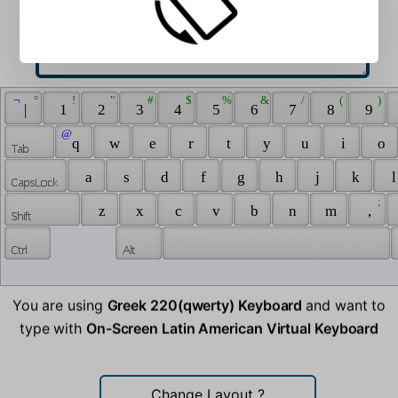
 ¬ 
 ° 
 ! 
 " 
 # 
 $ 
 % 
 & 
 / 
 ( 
 ) 
 | 
 1 
 2 
 3 
 4 
 5 
 6 
 7 
 8 
 9 
 @ 
 q 
 w 
 e 
 r 
 t 
 y 
 u 
 i 
 o 
 a 
 s 
 d 
 f 
 g 
 h 
 j 
 k 
 l
 ; 
 z 
 x 
 c 
 v 
 b 
 n 
 m 
 , 
You are using
Greek 220(qwerty) Keyboard
and want to
type with
On-Screen Latin American Virtual Keyboard
Change Layout
?