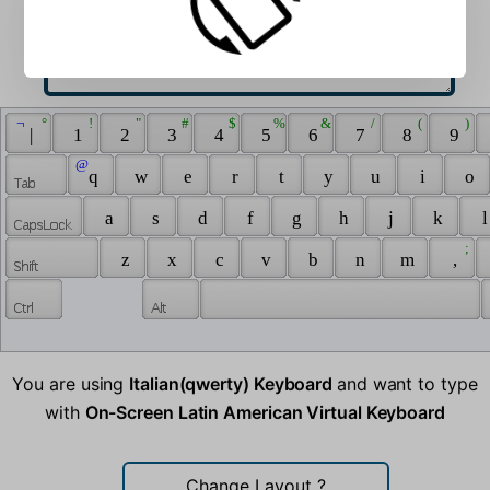
 ¬ 
 ° 
 ! 
 " 
 # 
 $ 
 % 
 & 
 / 
 ( 
 ) 
 | 
 1 
 2 
 3 
 4 
 5 
 6 
 7 
 8 
 9 
 @ 
 q 
 w 
 e 
 r 
 t 
 y 
 u 
 i 
 o 
 a 
 s 
 d 
 f 
 g 
 h 
 j 
 k 
 l
 ; 
 z 
 x 
 c 
 v 
 b 
 n 
 m 
 , 
You are using
Italian(qwerty) Keyboard
and want to type
with
On-Screen Latin American Virtual Keyboard
Change Layout
?