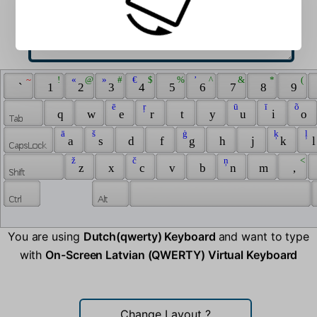
 ­ 
 ~ 
 ! 
 « 
 @ 
 » 
 # 
 € 
 $ 
 % 
 ’ 
 ^ 
 & 
 * 
 ( 
 ` 
 1 
 2 
 3 
 4 
 5 
 6 
 7 
 8 
 9 
 ē 
 ŗ 
 ū 
 ī 
 õ 
 q 
 w 
 e 
 r 
 t 
 y 
 u 
 i 
 o 
 ā 
 š 
 ģ 
 ķ 
 ļ 
 a 
 s 
 d 
 f 
 g 
 h 
 j 
 k 
 l
 ž 
 č 
 ņ 
 < 
 z 
 x 
 c 
 v 
 b 
 n 
 m 
 , 
You are using
Dutch(qwerty) Keyboard
and want to type
with
On-Screen Latvian (QWERTY) Virtual Keyboard
Change Layout
?