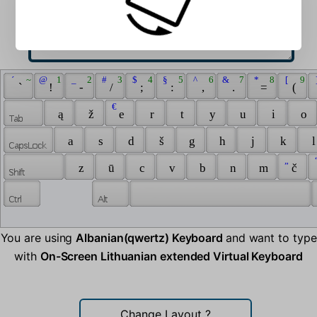
 ´ 
 ~ 
 @ 
 1 
 _ 
 2 
 # 
 3 
 $ 
 4 
 § 
 5 
 ^ 
 6 
 & 
 7 
 * 
 8 
 [ 
 9 
 
 ` 
 ! 
 - 
 / 
 ; 
 : 
 , 
 . 
 = 
 ( 
 € 
 ą 
 ž 
 e 
 r 
 t 
 y 
 u 
 i 
 o 
 a 
 s 
 d 
 š 
 g 
 h 
 j 
 k 
 l
 „ 
 
 z 
 ū 
 c 
 v 
 b 
 n 
 m 
 č 
You are using
Albanian(qwertz) Keyboard
and want to type
with
On-Screen Lithuanian extended Virtual Keyboard
Change Layout
?