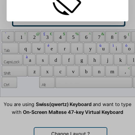
 ` 
 ! 
 @ 
 £ 
 € 
 $ 
 % 
 ^ 
 & 
 * 
 ( 
 ċ 
 1 
 2 
 3 
 4 
 5 
 6 
 7 
 8 
 9 
 è 
 ù 
 ì 
 ò 
 q 
 w 
 e 
 r 
 t 
 y 
 u 
 i 
 o 
 à 
 a 
 s 
 d 
 f 
 g 
 h 
 j 
 k 
 l
 < 
 z 
 x 
 c 
 v 
 b 
 n 
 m 
 , 
You are using
Swiss(qwertz) Keyboard
and want to type
with
On-Screen Maltese 47-key Virtual Keyboard
Change Layout
?