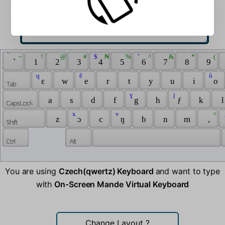
 ̀ 
 ~ 
 ! 
 @ 
 # 
 $ 
 ₦ 
 % 
 ̂ 
 ^ 
 & 
 * 
 ( 
 ` 
 1 
 2 
 3 
 4 
 5 
 6 
 7 
 8 
 9 
 q 
 ê 
 ô 
 ɛ 
 w 
 e 
 r 
 t 
 y 
 u 
 i 
 o 
 ɣ 
 j 
 a 
 s 
 d 
 f 
 g 
 h 
 ƒ 
 k 
 l
 x 
 v 
 < 
 
 z 
 ɔ 
 c 
 ŋ 
 b 
 n 
 m 
 , 
You are using
Czech(qwertz) Keyboard
and want to type
with
On-Screen Mande Virtual Keyboard
Change Layout
?