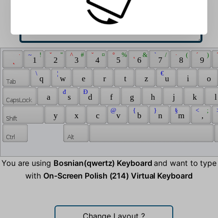
 · 
 ~ 
 ! 
 ˇ 
 " 
 ^ 
 # 
 ˘ 
 ¤ 
 ° 
 % 
 ˛ 
 & 
 ` 
 / 
 · 
 ( 
 ´ 
 ) 
 
 ˛ 
 1 
 2 
 3 
 4 
 5 
 6 
 7 
 8 
 9 
 \ 
 ¦ 
 € 
 q 
 w 
 e 
 r 
 t 
 z 
 u 
 i 
 o 
 đ 
 Đ 
 a 
 s 
 d 
 f 
 g 
 h 
 j 
 k 
 l
 @ 
 { 
 } 
 § 
 < 
 ; 
 
 y 
 x 
 c 
 v 
 b 
 n 
 m 
 , 
You are using
Bosnian(qwertz) Keyboard
and want to type
with
On-Screen Polish (214) Virtual Keyboard
Change Layout
?